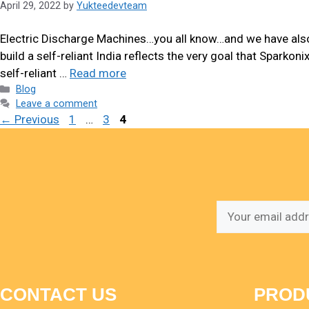
April 29, 2022
by
Yukteedevteam
Electric Discharge Machines…you all know…and we have als
build a self-reliant India reflects the very goal that Spark
self-reliant …
Read more
Blog
Leave a comment
←
Previous
1
…
3
4
CONTACT US
PROD